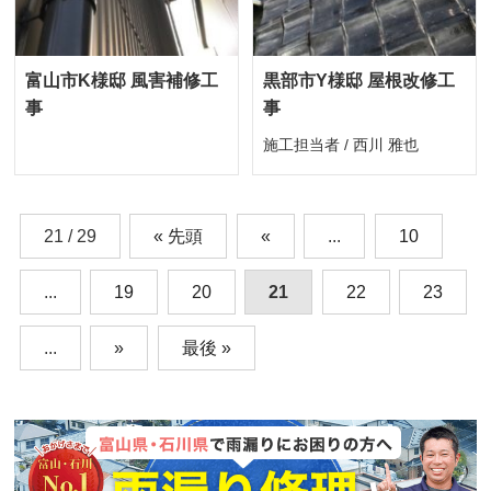
富山市K様邸 風害補修工
黒部市Y様邸 屋根改修工
事
事
施工担当者 / 西川 雅也
21 / 29
« 先頭
«
...
10
...
19
20
21
22
23
...
»
最後 »