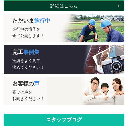
詳細はこちら
ただいま
施行中
進行中の様子を
全て公開します！
完工
事例集
実績をよく見て
決めてください！
お客様の
声
喜びの声を
お聞きください！
スタッフブログ