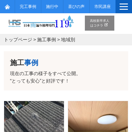
完工事例
施行中
喜びの声
市民講座
高校新卒求人
はコチラ
トップページ
>
施工事例
>
地域別
施工
事例
現在の工事の様子をすべて公開。
“とっても安心”と好評です！