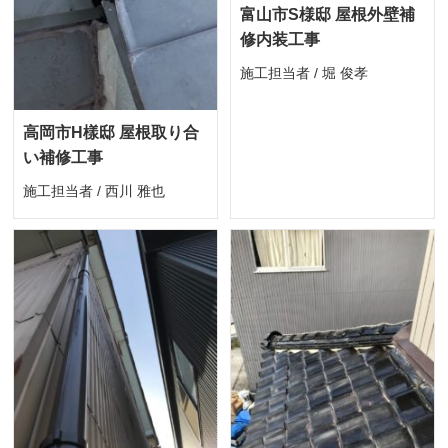
富山市S様邸 屋根外壁補
修内装工事
施工担当者 / 堀 俊孝
高岡市H樣邸 屋根取り合
い補修工事
施工担当者 / 西川 雅也