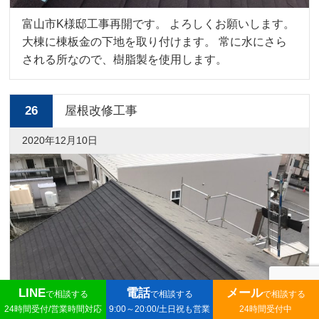
富山市K様邸工事再開です。 よろしくお願いします。
大棟に棟板金の下地を取り付けます。 常に水にさら
される所なので、樹脂製を使用します。
26
屋根改修工事
2020年12月10日
LINE
電話
メール
で相談する
で相談する
で相談する
24時間受付/営業時間対応
9:00～20:00/土日祝も営業
24時間受付中