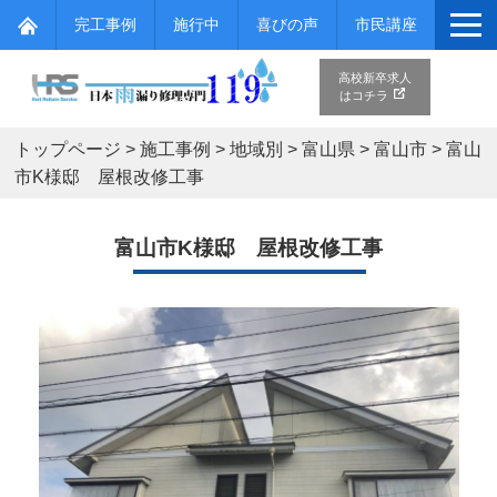
完工事例
施行中
喜びの声
市民講座
高校新卒求人
はコチラ
トップページ
>
施工事例
>
地域別
>
富山県
>
富山市
>
富山
市K様邸 屋根改修工事
富山市K様邸 屋根改修工事