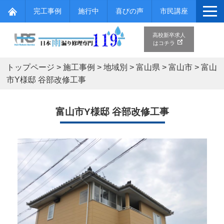
完工事例
施行中
喜びの声
市民講座
高校新卒求人
はコチラ
トップページ
>
施工事例
>
地域別
>
富山県
>
富山市
>
富山
市Y様邸 谷部改修工事
富山市Y様邸 谷部改修工事