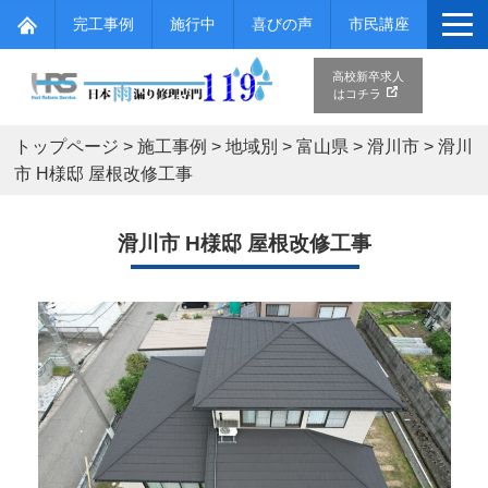
完工事例
施行中
喜びの声
市民講座
高校新卒求人
はコチラ
トップページ
>
施工事例
>
地域別
>
富山県
>
滑川市
>
滑川
市 H様邸 屋根改修工事
滑川市 H様邸 屋根改修工事