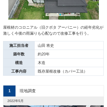
屋根材のコロニアル（旧クボタ アーバニー）の経年劣化が
激しく今後の雨漏りも心配なので改修工事を行う。
施工担当者
山田 将史
築年数
約20年
構造
木造
工事内容
既存屋根改修（カバー工法）
1
現地調査
2022年5月