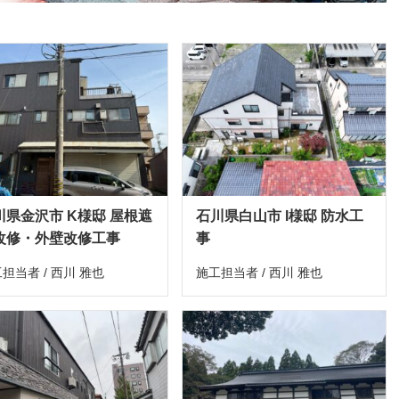
川県金沢市 K様邸 屋根遮
石川県白山市 I様邸 防水工
改修・外壁改修工事
事
担当者 / 西川 雅也
施工担当者 / 西川 雅也