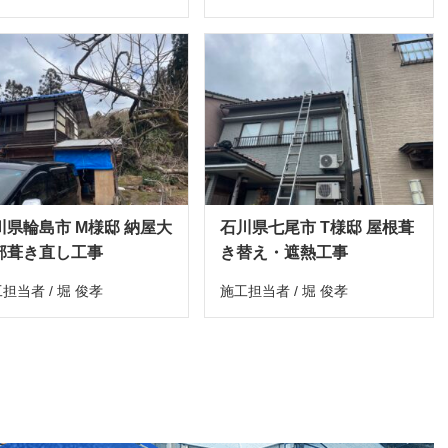
川県輪島市 M様邸 納屋大
石川県七尾市 T様邸 屋根葺
部葺き直し工事
き替え・遮熱工事
担当者 / 堀 俊孝
施工担当者 / 堀 俊孝