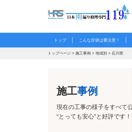
トップ
こんな症状は要注意！
トップページ
>
施工事例
>
地域別
>
石川県
施工
事例
現在の工事の様子をすべて
“とっても安心”と好評です！