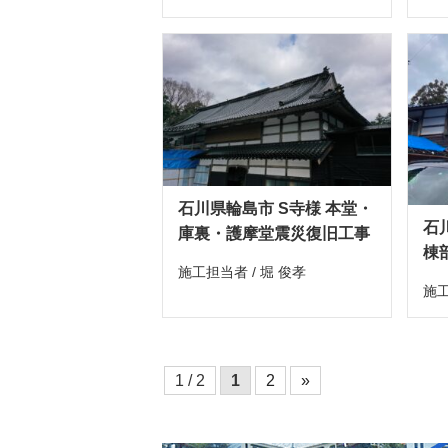
石川県輪島市 S寺様 本堂・
石
庫裏・護摩堂震災復旧工事
棟
施工担当者 / 堀 俊孝
施工
1 / 2
1
2
»