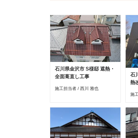
石川県金沢市 S様邸 遮熱・
石
全面葺直し工事
熱
施工担当者 / 西川 雅也
施工