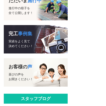
ただいま
施行中
進行中の様子を
全て公開します！
完工
事例集
実績をよく見て
決めてください！
お客様の
声
喜びの声を
お聞きください！
スタッフブログ