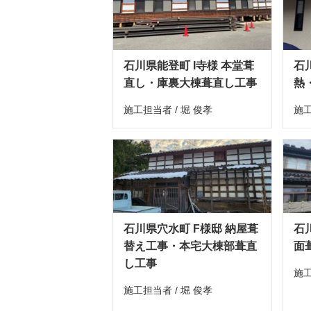
石川県能登町 I寺様 本堂葺
石
直し・庫裏大棟葺直し工事
熱
施工担当者 / 堀 俊孝
施工
石川県穴水町 F様邸 納屋葺
石
替え工事・本宅大棟部葺直
面
し工事
施工
施工担当者 / 堀 俊孝