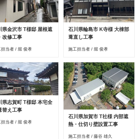
川県金沢市 T様邸 屋根遮
石川県輪島市 K寺様 大棟部
・改修工事
葺直し工事
担当者 / 堀 俊孝
施工担当者 / 堀 俊孝
川県志賀町 T様邸 本宅全
葺替え工事
石川県加賀市 T社様 内部遮
担当者 / 堀 俊孝
熱・仕切り壁設置工事
施工担当者 / 藤谷 雄久